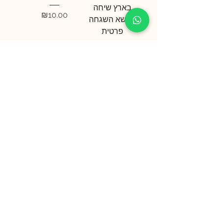
בארץ שיחה
מחיר
₪10.00
בנושא השגחה
פרטית
מחיר
₪20.00
וברכת את ד'
כללי תורה ופרטיה
אלוקיך
מחיר
₪10.00
מחיר
₪10.00
שירת ישראל
I ת.ד. 16445 ירושלים I טלפון:
052-7463317
I
פקס:
02-6765050
I דוא"ל:
shirat333@gmail.com
תנאי שימוש ורכישה
I כל הזכויות שמורות © לעמותת
שירת ישראל
I עיצוב
ובנייה
איי אנד או דיזיין